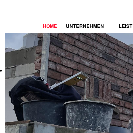
HOME
UNTERNEHMEN
LEIS
WER WIR SIND
SPEK
ZERTIFIZIERUNGEN
REFE
STELLENAUSSCHREIBUNG