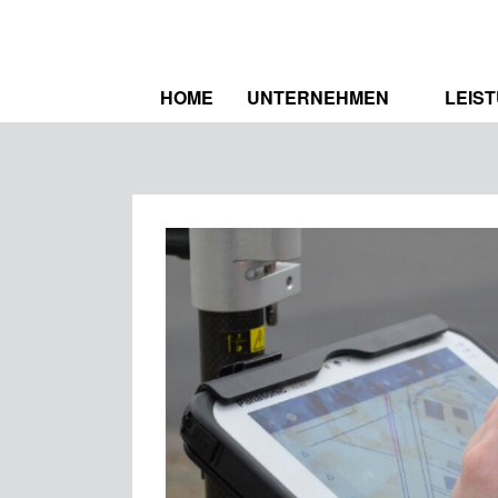
HOME
UNTERNEHMEN
LEIS
WER WIR SIND
SPEK
ZERTIFIZIERUNGEN
REFE
STELLENAUSSCHREIBUNG