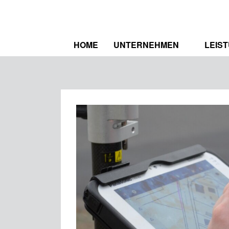
HOME
UNTERNEHMEN
LEIS
WER WIR SIND
SPEK
ZERTIFIZIERUNGEN
REFE
STELLENAUSSCHREIBUNG