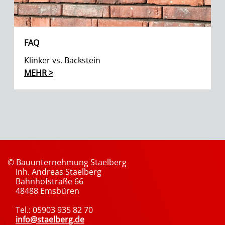
FAQ
Klinker vs. Backstein
MEHR >
© Bauunternehmung Staelberg
Inh. Andreas Staelberg
Bahnhofstraße 66
48488 Emsbüren
Tel.: 05903 935 82 70
info@staelberg.de