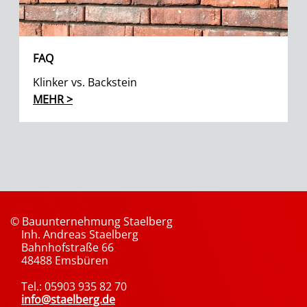
FAQ
Klinker vs. Backstein
MEHR >
© Bauunternehmung Staelberg
Inh. Andreas Staelberg
Bahnhofstraße 66
48488 Emsbüren
Tel.: 05903 935 82 70
info@staelberg.de