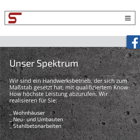
HOME
UNTERNEHMEN
Unser Spektrum
LEISTUNGEN
TOOLBOX
Wir sind ein Handwerksbetrieb, der sich zum
Maßstab gesetzt hat, mit qualifiziertem Know-
How höchste Leistung abzurufen. Wir
KONTAKT
realisieren für Sie:
_ Wohnhäuser
_ Neu- und Umbauten
_ Stahlbetonarbeiten