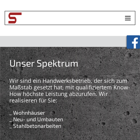
HOME
UNTERNEHMEN
Unser Spektrum
LEISTUNGEN
TOOLBOX
Wir sind ein Handwerksbetrieb, der sich zum
Maßstab gesetzt hat, mit qualifiziertem Know-
How höchste Leistung abzurufen. Wir
KONTAKT
realisieren für Sie:
_ Wohnhäuser
_ Neu- und Umbauten
_ Stahlbetonarbeiten