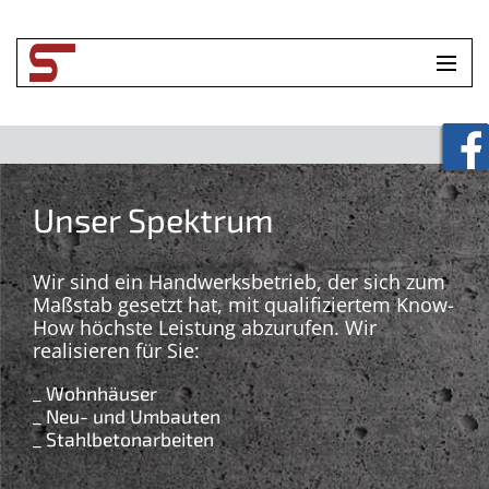
HOME
UNTERNEHMEN
Unser Spektrum
LEISTUNGEN
TOOLBOX
Wir sind ein Handwerksbetrieb, der sich zum
Maßstab gesetzt hat, mit qualifiziertem Know-
How höchste Leistung abzurufen. Wir
KONTAKT
realisieren für Sie:
_ Wohnhäuser
_ Neu- und Umbauten
_ Stahlbetonarbeiten