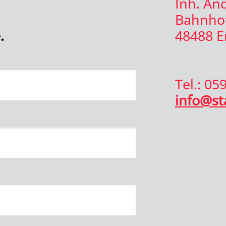
Inh. An
Bahnhof
.
48488 
Tel.: 05
info@st