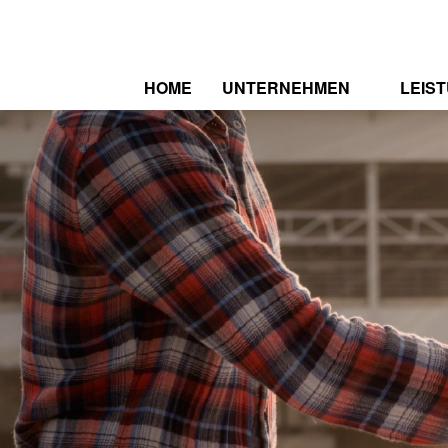
HOME
UNTERNEHMEN
LEIS
WER WIR SIND
SPEK
ZERTIFIZIERUNGEN
REFE
STELLENAUSSCHREIBUNG