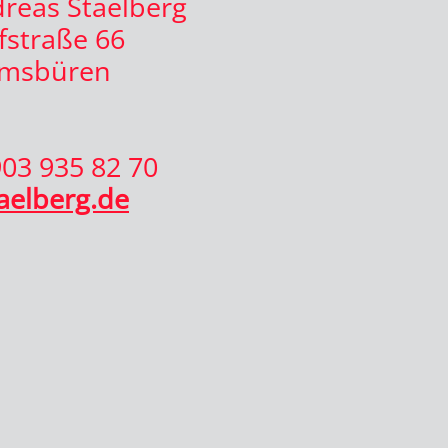
dreas Staelberg
straße 66
Emsbüren
903 935 82 70
aelberg.de