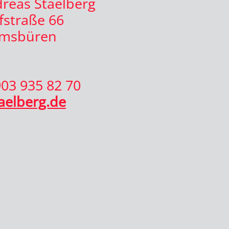
dreas Staelberg
straße 66
Emsbüren
903 935 82 70
aelberg.de