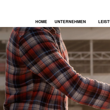
HOME
UNTERNEHMEN
LEIS
WER WIR SIND
SPEK
ZERTIFIZIERUNGEN
REFE
STELLENAUSSCHREIBUNG