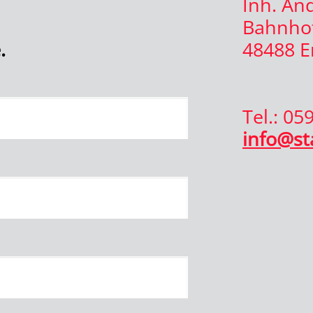
Inh. An
Bahnhof
.
48488 
Tel.: 05
info@st