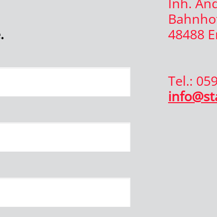
Inh. An
Bahnhof
.
48488 
Tel.: 05
info@st