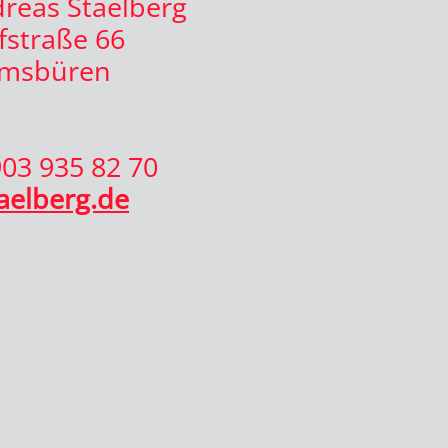
dreas Staelberg
straße 66
Emsbüren
903 935 82 70
aelberg.de