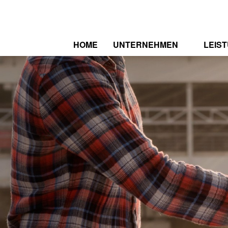
HOME
UNTERNEHMEN
LEIS
WER WIR SIND
SPEK
ZERTIFIZIERUNGEN
REFE
STELLENAUSSCHREIBUNG