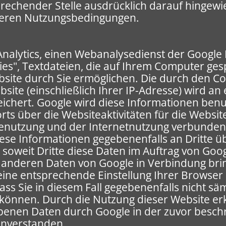
prechender Stelle ausdrücklich darauf hingewie
onderen Nutzungsbedingungen.
nalytics, einen Webanalysedienst der Google I
ies", Textdateien, die auf Ihrem Computer ge
site durch Sie ermöglichen. Die durch den C
site (einschließlich Ihrer IP-Adresse) wird an
ichert. Google wird diese Informationen ben
ts über die Websiteaktivitäten für die Websi
enutzung und der Internetnutzung verbundene
ese Informationen gegebenenfalls an Dritte üb
 soweit Dritte diese Daten im Auftrag von Goog
t anderen Daten von Google in Verbindung bri
 eine entsprechende Einstellung Ihrer Browser
ass Sie in diesem Fall gegebenenfalls nicht sä
können. Durch die Nutzung dieser Website erkl
benen Daten durch Google in der zuvor besch
inverstanden.