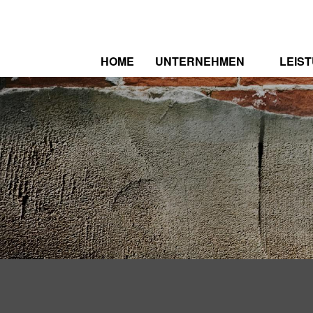
HOME
UNTERNEHMEN
LEIS
WER WIR SIND
SPEK
ZERTIFIZIERUNGEN
REFE
STELLENAUSSCHREIBUNG