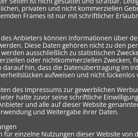
er Seiten ist nicht gestattet und strafbar. Ledi
chen, privaten und nicht kommerziellen Gebra
remden Frames ist nur mit schriftlicher Erlaubn
des Anbieters können Informationen über den 
t werden. Diese Daten gehören nicht zu den 
 werden ausschließlich zu statistischen Zweck
rziellen oder nichtkommerziellen Zwecken, find
 darauf hin, dass die Datenübertragung im Inte
erheitslücken aufweisen und nicht lückenlos v
en des Impressums zur gewerblichen Werbung
ter hatte zuvor seine schriftliche Einwilligung
Anbieter und alle auf dieser Website genann
erwendung und Weitergabe ihrer Daten.
ungen
 für einzelne Nutzungen dieser Website von