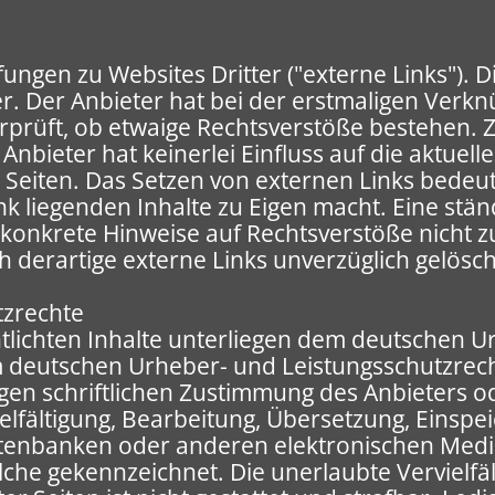
ungen zu Websites Dritter ("externe Links"). D
er. Der Anbieter hat bei der erstmaligen Verk
rprüft, ob etwaige Rechtsverstöße bestehen. 
 Anbieter hat keinerlei Einfluss auf die aktuel
 Seiten. Das Setzen von externen Links bedeute
nk liegenden Inhalte zu Eigen macht. Eine stän
e konkrete Hinweise auf Rechtsverstöße nicht 
derartige externe Links unverzüglich gelösch
tzrechte
ntlichten Inhalte unterliegen dem deutschen 
m deutschen Urheber- und Leistungsschutzrech
gen schriftlichen Zustimmung des Anbieters od
vielfältigung, Bearbeitung, Übersetzung, Einsp
atenbanken oder anderen elektronischen Medi
solche gekennzeichnet. Die unerlaubte Vervielf