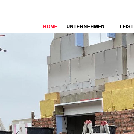
HOME
UNTERNEHMEN
LEIS
WER WIR SIND
SPEK
ZERTIFIZIERUNGEN
REFE
STELLENAUSSCHREIBUNG