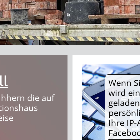
ll
Wenn Sie
wird ei
uhhern die auf
geladen
tionshaus
persönl
ise
Ihre IP-
Faceboo