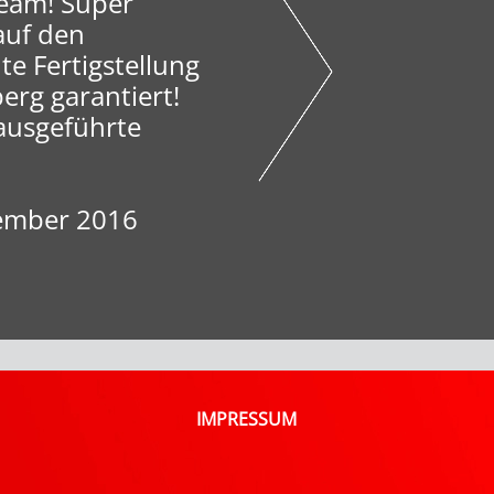
 Team! Super
auf den
te Fertigstellung
berg garantiert!
ausgeführte
zember 2016
IMPRESSUM