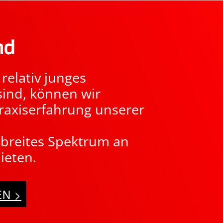
nd
relativ junges
ind, können wir
raxiserfahrung unserer
n breites Spektrum an
ieten.
N >