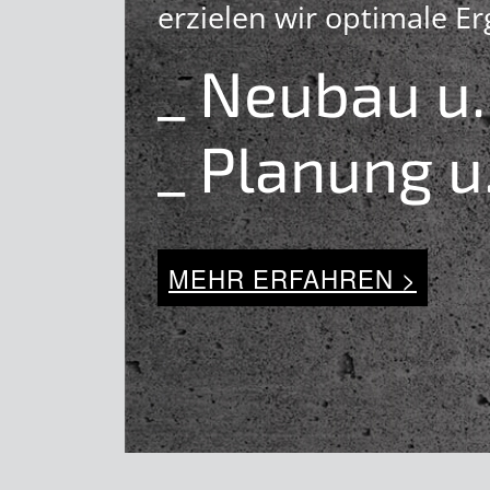
erzielen wir optimale E
_ Neubau u
_ Planung u
MEHR ERFAHREN >