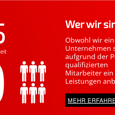
5
Wer wir si
Obwohl wir ein 
0
Unternehmen s
eit
aufgrund der P
qualifizierten
Mitarbeiter ei
Leistungen anb
MEHR ERFAHRE