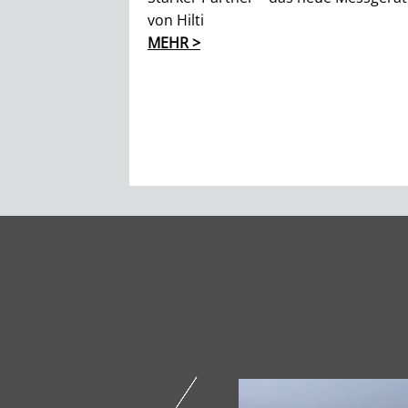
von Hilti
MEHR >